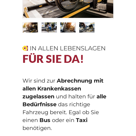
Schülerbeförderung
Aktuelles
Flughafentransfer
Kontakt
Waschstraße
Standorte
IN ALLEN LEBENSLAGEN
FÜR SIE DA!
Impressum
Wir sind zur
Abrechnung mit
Datenschutz
allen Krankenkassen
zugelassen
und halten für
alle
Bedürfnisse
das richtige
©2026 Taxi Geyer GmbH
Fahrzeug bereit. Egal ob Sie
einen
Bus
oder ein
Taxi
benötigen.