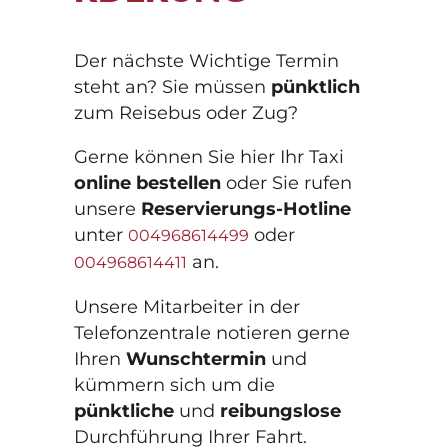
Schülerbeförderung
Aktuelles
Der nächste Wichtige Termin
Flughafentransfer
Kontakt
steht an? Sie müssen
pünktlich
zum Reisebus oder Zug?
Waschstraße
Standorte
Gerne können Sie hier Ihr Taxi
online bestellen
oder Sie rufen
unsere
Reservierungs-Hotline
Impressum
unter
oder
004968614499
an.
004968614411
Datenschutz
Unsere Mitarbeiter in der
Telefonzentrale notieren gerne
©2026 Taxi Geyer GmbH
Ihren
Wunschtermin
und
kümmern sich um die
pünktliche
und
reibungslose
Durchführung Ihrer Fahrt.