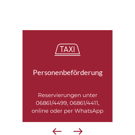
Personenbeförderung
Reservierungen unter
-Dia
06861/4499, 06861/4411,
o
online oder per WhatsApp
Fah