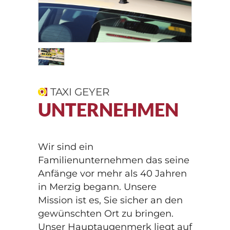
Schülerbeförderung
Aktuelles
Flughafentransfer
Kontakt
Waschstraße
Standorte
TAXI GEYER
UNTERNEHMEN
Impressum
Datenschutz
Wir sind ein
Familienunternehmen das seine
Anfänge vor mehr als 40 Jahren
©2026 Taxi Geyer GmbH
in Merzig begann. Unsere
Mission ist es, Sie sicher an den
gewünschten Ort zu bringen.
Unser Hauptaugenmerk liegt auf